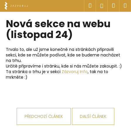
K
Přejít
Hledat
Náku
M
Přihlášen
na
o
obsah
Zpět
Zpět
košík
š
Nová sekce na webu
í
C
(listopad 24)
k
o
p
Trvalo to, ale už jsme konečně na stránkách připravili
o
sekci, kde se můžete podívat, kde se budeme nacházet
na trhu.
t
Určitě připravíme i stránku, kde si nás můžete zakoupit. :)
ř
Ta stránka o trhu je v sekci
Zázvoruj Info
, tak na to
e
mrkněte :)
b
u
j
e
t
PŘEDCHOZÍ ČLÁNEK
DALŠÍ ČLÁNEK
e
n