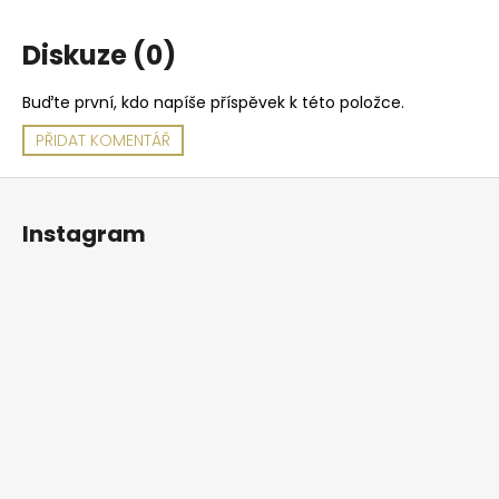
a
Diskuze (0)
j
í
Buďte první, kdo napíše příspěvek k této položce.
t
?
PŘIDAT KOMENTÁŘ
Z
á
Instagram
p
HLEDAT
a
t
í
D
o
p
o
r
u