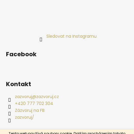
č
u
j
e
m
e
Sledovat na Instagramu
Facebook
Kontakt
zazvoruj
@
zazvoruj.cz
+420 777 702 304
Zázvoruj na FB
zazvoruj/
Tento web používá soubory cookie. Dalším procházením tohoto