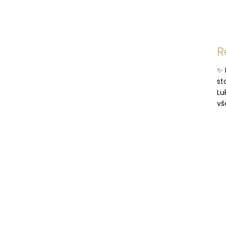
R
✨ 
st
Lu
vš