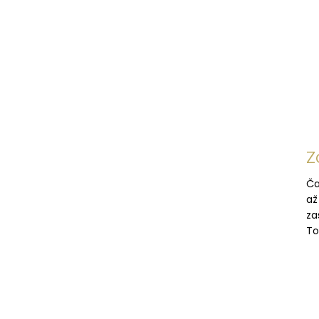
Z
Ča
až
za
To