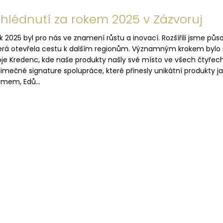
hlédnutí za rokem 2025 v Zázvoruj
k 2025 byl pro nás ve znamení růstu a inovací. Rozšířili jsme p
erá otevřela cestu k dalším regionům. Významným krokem bylo n
je Kredenc, kde naše produkty našly své místo ve všech čtyřech p
jimečné signature spolupráce, které přinesly unikátní produkt
mem, Edů...