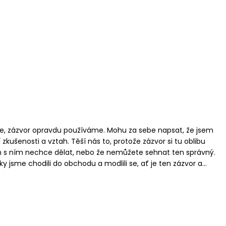
e, zázvor opravdu používáme. Mohu za sebe napsat, že jsem
zkušenosti a vztah. Těší nás to, protože zázvor si tu oblibu
ám s ním nechce dělat, nebo že nemůžete sehnat ten správný.
ky jsme chodili do obchodu a modlili se, ať je ten zázvor a...