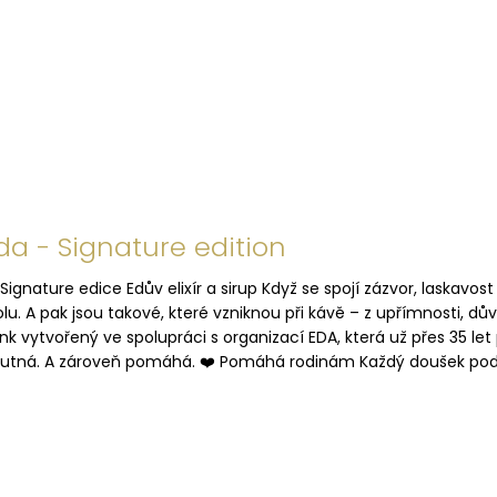
da - Signature edition
 Signature edice Edův elixír a sirup Když se spojí zázvor, laskavos
olu. A pak jsou takové, které vzniknou při kávě – z upřímnosti, dův
ink vytvořený ve spolupráci s organizací EDA, která už přes 35 let
utná. A zároveň pomáhá. ❤️ Pomáhá rodinám Každý doušek podpoř