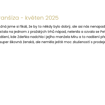
ranšíza - květen 2025
žná jsme si říkali, že by to někdy bylo dobrý, ale asi nás nenapa
stala na jednom z pražských trhů nápad, nelenila a ozvala se Pe
dšení, kde Zdeňka nadchla i jejího manžela Míru a to nadšení př
 super šikovná ženská, ale neměla ještě moc zkušeností s prodeje