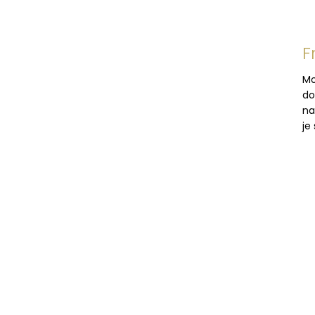
F
Mo
do
na
je