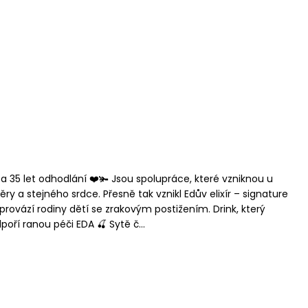
t a 35 let odhodlání ❤️🫚 Jsou spolupráce, které vzniknou u
ěry a stejného srdce. Přesně tak vznikl Edův elixír – signature
 provází rodiny dětí se zrakovým postižením. Drink, který
í ranou péči EDA 🍒 Sytě č...