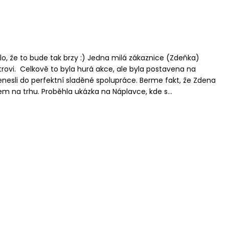
dlo, že to bude tak brzy :) Jedna milá zákaznice (Zdeňka)
trovi. Celkově to byla hurá akce, ale byla postavena na
enesli do perfektní sladěné spolupráce. Berme fakt, že Zdena
m na trhu. Proběhla ukázka na Náplavce, kde s...