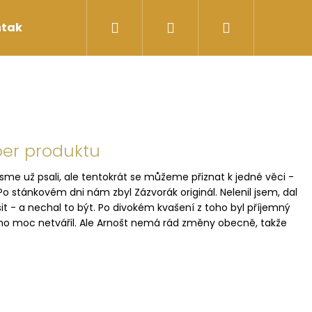
Hledat
Přihlášení
Nákupní
takty
košík
per produktu
me už psali, ale tentokrát se můžeme přiznat k jedné věci -
o stánkovém dni nám zbyl Zázvorák originál. Nelenil jsem, dal
t - a nechal to být. Po divokém kvašení z toho byl příjemný
oho moc netvářil. Ale Arnošt nemá rád změny obecně, takže