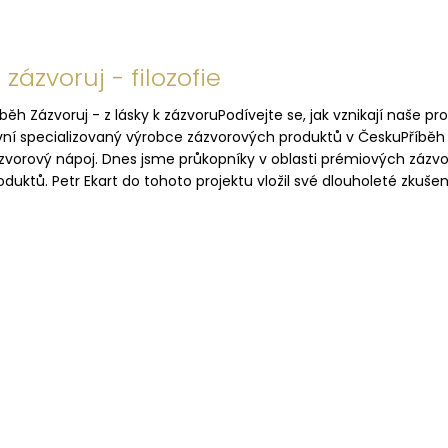
 zázvoruj - filozofie
íběh Zázvoruj - z lásky k zázvoruPodívejte se, jak vznikají naše pr
vní specializovaný výrobce zázvorových produktů v ČeskuPříběh Z
zvorový nápoj. Dnes jsme průkopníky v oblasti prémiových zázvor
oduktů. Petr Ekart do tohoto projektu vložil své dlouholeté zkuš