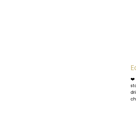
E
❤️
st
dr
ch