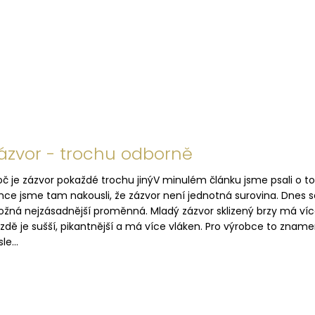
ázvor - trochu odborně
oč je zázvor pokaždé trochu jinýV minulém článku jsme psali o 
hce jsme tam nakousli, že zázvor není jednotná surovina. Dnes se
žná nejzásadnější proměnná. Mladý zázvor sklizený brzy má více
zdě je sušší, pikantnější a má více vláken. Pro výrobce to zname
le...