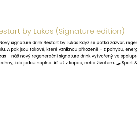
estart by Lukas (Signature edition)
Nový signature drink Restart by Lukas Když se potká zázvor, reg
olu. A pak jsou takové, které vzniknou přirozeně – z pohybu, energ
kas – náš nový regenerační signature drink vytvořený ve spolup
echny, kdo jedou naplno. Ať už z kopce, nebo životem. 🛹 Sport &