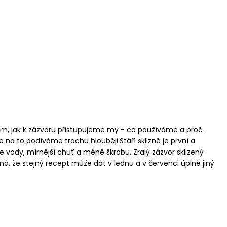
tom, jak k zázvoru přistupujeme my - co používáme a proč.
 na to podíváme trochu hlouběji.Stáří sklizně je první a
 vody, mírnější chuť a méně škrobu. Zralý zázvor sklizený
ná, že stejný recept může dát v lednu a v červenci úplně jiný