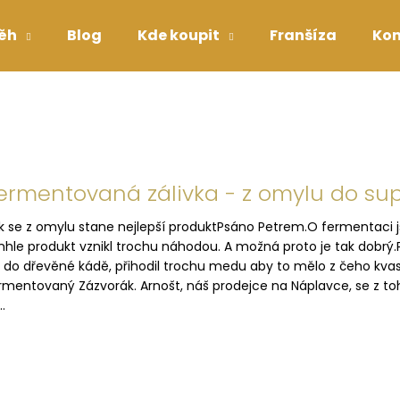
ěh
Blog
Kde koupit
Franšíza
Kon
Co potřebujete najít?
HLEDAT
ermentovaná zálivka - z omylu do su
k se z omylu stane nejlepší produktPsáno Petrem.O fermentaci js
Doporučujeme
nhle produkt vznikl trochu náhodou. A možná proto je tak dobrý.P
 do dřevěné kádě, přihodil trochu medu aby to mělo z čeho kvasi
rmentovaný Zázvorák. Arnošt, náš prodejce na Náplavce, se z t
.