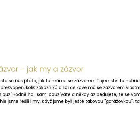
ázvor - jak my a zázvor
sto se nás ptáte, jak to máme se zázvorem.Tajemství to nebud
 překvapen, kolik zákazníků a lidí celkově má se zázvorem vlastní 
slouží.Hodně ho i sami používáte a někdy až bědujete, že se v
hle jsme řešili i my. Když jsme byli ještě takovou "garážovkou", ta