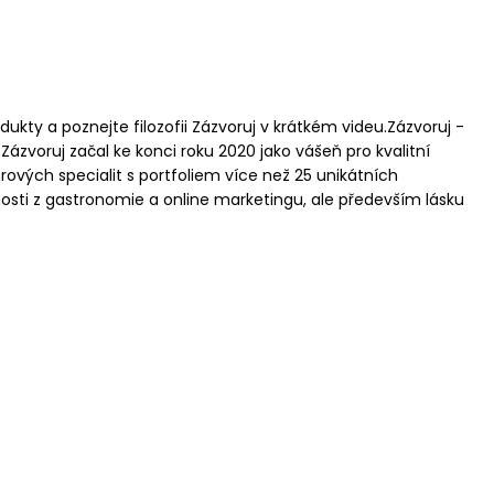
odukty a poznejte filozofii Zázvoruj v krátkém videu.Zázvoruj -
ázvoruj začal ke konci roku 2020 jako vášeň pro kvalitní
ových specialit s portfoliem více než 25 unikátních
enosti z gastronomie a online marketingu, ale především lásku