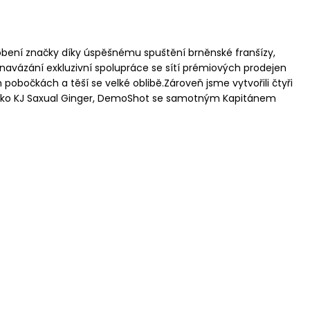
ůsobení značky díky úspěšnému spuštění brněnské franšízy,
avázání exkluzivní spolupráce se sítí prémiových prodejen
obočkách a těší se velké oblibě.Zároveň jsme vytvořili čtyři
y jako KJ Saxual Ginger, DemoShot se samotným Kapitánem