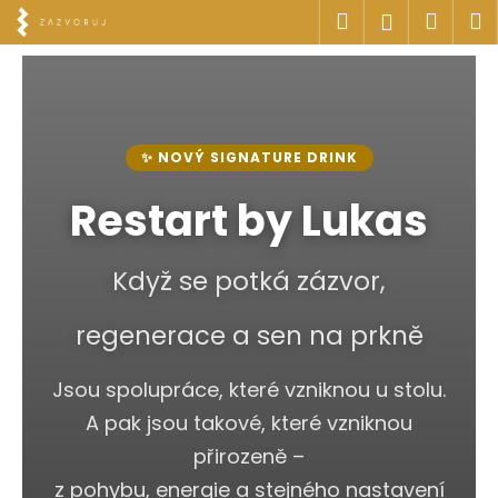
K
Přejít
Hledat
Náku
M
Přihlášen
na
o
obsah
Zpět
Zpět
košík
š
í
C
k
o
✨ NOVÝ SIGNATURE DRINK
p
o
Restart by Lukas
t
ř
Když se potká zázvor,
e
b
regenerace a sen na prkně
u
j
Jsou spolupráce, které vzniknou u stolu.
e
A pak jsou takové, které vzniknou
t
přirozeně –
e
z pohybu, energie a stejného nastavení
n