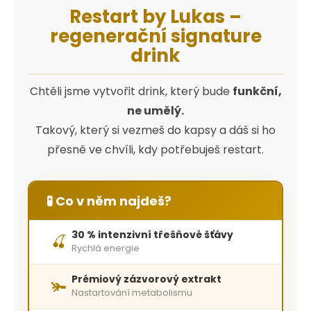
Restart by Lukas –
regenerační signature
drink
Chtěli jsme vytvořit drink, který bude
funkční,
ne umělý.
Takový, který si vezmeš do kapsy a dáš si ho
přesně ve chvíli, kdy potřebuješ restart.
🧪 Co v něm najdeš?
30 % intenzivní třešňové šťávy
🍒
Rychlá energie
Prémiový zázvorový extrakt
🫚
Nastartování metabolismu