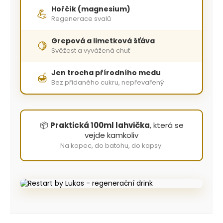
Hořčík (magnesium)
💪
Regenerace svalů
Grepová a limetková šťáva
🍋
Svěžest a vyvážená chuť
Jen trocha přírodního medu
🍯
Bez přidaného cukru, nepřevařený
📦
Praktická 100ml lahvička
, která se
vejde kamkoliv
Na kopec, do batohu, do kapsy.