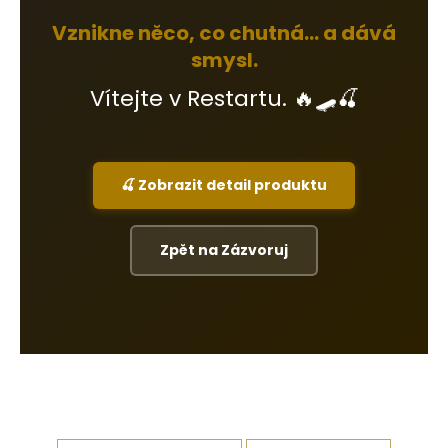
Vznikne něco, co chutná… a dává
smysl.
Vítejte v Restartu. 🔥🛹🍒
🍒 Zobrazit detail produktu
Zpět na Zázvoruj