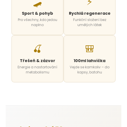
🛹
⚡
č
u
j
Sport & pohyb
Rychlá regenerace
e
Pro všechny, kdo jedou
Funkční složení bez
m
naplno
umělých látek
e
🍒
🎒
Třešeň & zázvor
100ml lahvička
Energie a nastartování
Vejde se kamkoliv – do
metabolismu
kapsy, batohu