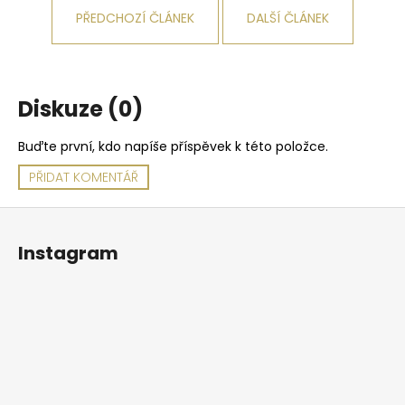
PŘEDCHOZÍ ČLÁNEK
DALŠÍ ČLÁNEK
Diskuze (0)
Buďte první, kdo napíše příspěvek k této položce.
PŘIDAT KOMENTÁŘ
Z
á
Instagram
p
a
t
í