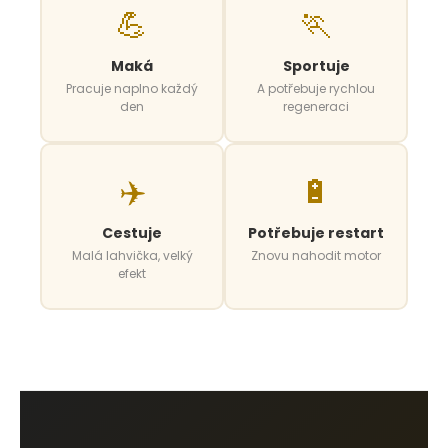
💪
🏃
Maká
Sportuje
Pracuje naplno každý
A potřebuje rychlou
den
regeneraci
✈️
🔋
Cestuje
Potřebuje restart
Malá lahvička, velký
Znovu nahodit motor
efekt