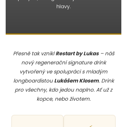
a
hlavy.
j
í
t
?
Přesně tak vznikl
Restart by Lukas
– náš
nový regenerační signature drink
HLEDAT
vytvořený ve spolupráci s mladým
longboardistou
Lukášem Klosem
. Drink
pro všechny, kdo jedou naplno. Ať už z
D
o
kopce, nebo životem.
p
o
r
u