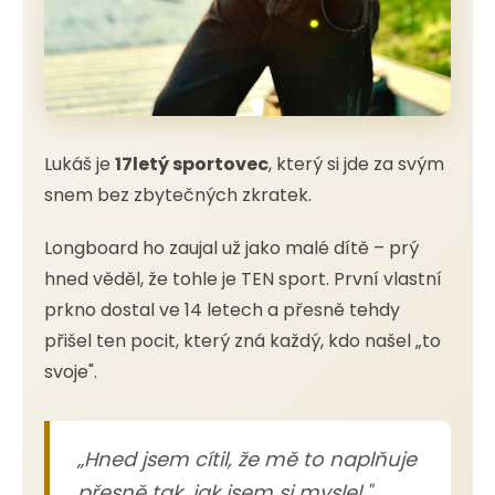
Lukáš je
17letý sportovec
, který si jde za svým
snem bez zbytečných zkratek.
Longboard ho zaujal už jako malé dítě – prý
hned věděl, že tohle je TEN sport. První vlastní
prkno dostal ve 14 letech a přesně tehdy
přišel ten pocit, který zná každý, kdo našel „to
svoje".
„Hned jsem cítil, že mě to naplňuje
přesně tak, jak jsem si myslel."