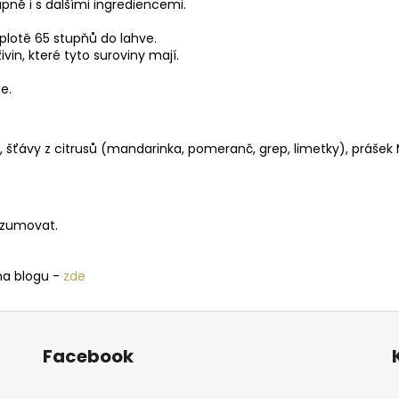
pně i s dalšími ingrediencemi.
eplotě 65 stupňů do lahve.
vin, které tyto suroviny mají.
ce.
, šťávy z citrusů (mandarinka, pomeranč, grep, limetky), prášek
onzumovat.
na blogu -
zde
Facebook