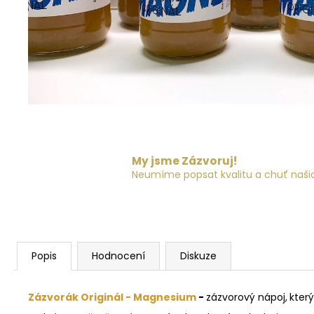
My jsme Zázvoruj!
Neumíme popsat kvalitu a chuť našich
Popis
Hodnocení
Diskuze
Zázvorák Originál - Magnesium
-
zázvorový nápoj,
kter