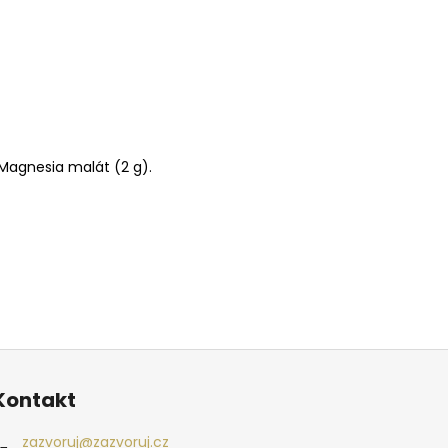
 Magnesia malát (2 g).
Kontakt
zazvoruj
@
zazvoruj.cz