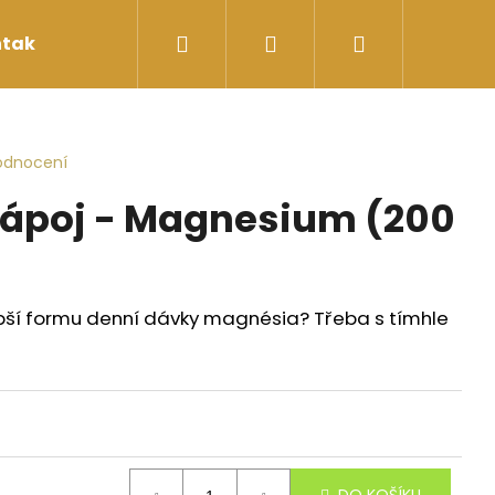
Hledat
Přihlášení
Nákupní
takty
košík
odnocení
nápoj - Magnesium (200
pší formu denní dávky magnésia? Třeba s tímhle