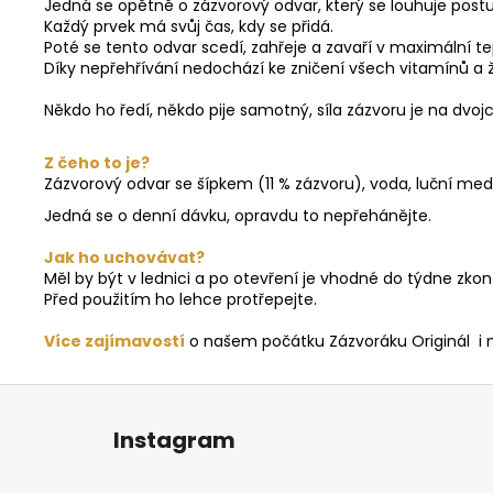
Jedná se opětně o zázvorový odvar, který se louhuje postu
Každý prvek má svůj čas, kdy se přidá.
Poté se tento odvar scedí, zahřeje a zavaří v maximální t
Díky nepřehřívání nedochází ke zničení všech vitamínů a ži
Někdo ho ředí, někdo pije samotný, síla zázvoru je na dvoj
Z čeho to je?
Zázvorový odvar se šípkem (11 % zázvoru), voda, luční med
Jedná se o denní dávku, opravdu to nepřehánějte.
Jak ho uchovávat?
Měl by být v lednici a po otevření je vhodné do týdne zk
Před použitím ho lehce protřepejte.
Více zajímavostí
o našem počátku Zázvoráku Originál i 
Z
á
Instagram
p
a