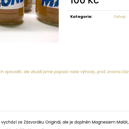
100 Kč
Měrná
cena:
Kategorie
:
Eshop
 specialit, ale zkusili jsme popsat naše výhody, proč zrovna Záz
ý vychází ze Zázvoráku Originál, ale je doplněn Magnesiem Malá