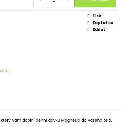
DO KOŠÍKU
Tisk
Zeptat se
Sdílet
voruj!
t, který Vám doplní denní dávku Magnésia do Vašeho těla.